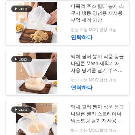
요
다목적 주스 필터 봉지 스
무시 냉동 양념용 재사용
구
53
부엌 세척 가방
배그하우스 필터 봉
하
협상 가능 MOQ:협상 가능
연락하다
세
지
요
액체 필터 봉지 식품 등급
나일론 Mesh 세척기 재
사용 당겨줄 닫기 주스 채
사
소 및 과일을 필터링 목적
44
협상 가능 MOQ:협상 가능
이
으로 적합
연락하다
트
펠트 필터 백
액체 필터 봉지 식품 등급
맵
나일론 젤리 스트레이너
넥스트링 닫기 재사용 얇
은 젤리 수액 채소 과일을
개
협상 가능 MOQ:협상 가능
필터링