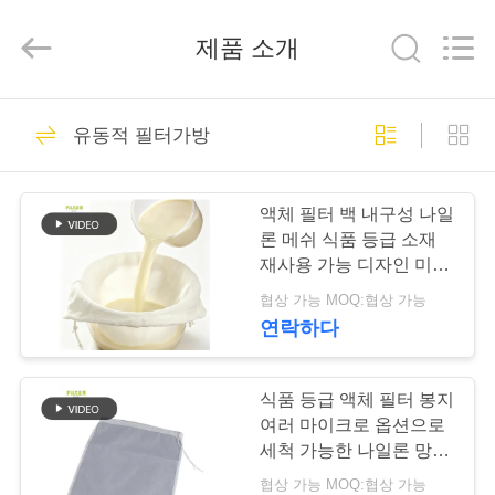
2019
-
2026
제품 소개
Anhui
Filter
Environmental
Technology
Co.,Ltd..
집
115
All
Rights
유동적 필터가방
Reserved.
집진기 필터 백
제
액체 필터 백 내구성 나일
품
론 메쉬 식품 등급 소재
재사용 가능 디자인 미세
메쉬 여과 다중 마이크론
협상 가능 MOQ:협상 가능
회
옵션 드로스트링 마감
연락하다
99
사
소
식품 등급 액체 필터 봉지
아라미드 필터백
여러 마이크로 옵션으로
개
세척 가능한 나일론 망 및
액체 필터링 및 분리를위
협상 가능 MOQ:협상 가능