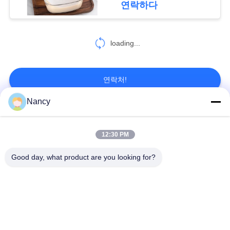
연락하다
인
32
정
loading...
고온 필터 봉지
보
보
연락처!
호
Nancy
정
모든
12
책
12:30 PM
산업용 집진기
집진기 필터 백
아라미드 필터백
Good day, what product are you looking for?
폴리에스테르 필터
유동적 필터가방
가방
유리섬유 필터 봉지
PTFE 필터 백