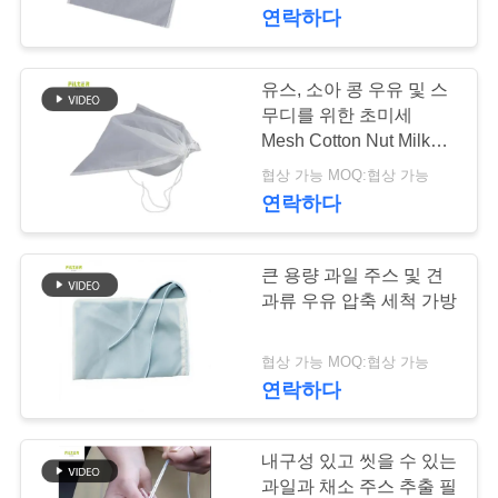
한 안전한 드래그 로인 폐
연락하다
공
쇄
장
유스, 소아 콩 우유 및 스
113
여
무디를 위한 초미세
폴리에스테르 필터
Mesh Cotton Nut Milk
행
Bag
협상 가능 MOQ:협상 가능
가방
연락하다
품
큰 용량 과일 주스 및 견
질
과류 우유 압축 세척 가방
관
244
협상 가능 MOQ:협상 가능
리
연락하다
유동적 필터가방
연
내구성 있고 씻을 수 있는
과일과 채소 주스 추출 필