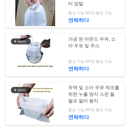
락
터 양말
주
협상 가능 MOQ:협상 가능
67
연락하다
세
요
유리섬유 필터 봉지
가공 된 아몬드 우유, 소
아 우유 및 주스
뉴
협상 가능 MOQ:협상 가능
스
연락하다
45
인
유액 및 소아 우유 제조를
위한 누출 방지 스핀 들
용
PTFE 필터 백
펄프 필터 봉지
문
협상 가능 MOQ:협상 가능
연락하다
을