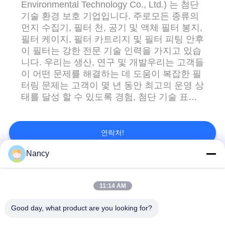
요
Environmental Technology Co., Ltd.) 는 첨단
기술 환경 보호 기업입니다. 주로모든 종류의
구
먼지 수집기, 필터 천, 공기 및 액체 필터 봉지,
필터 케이지, 필터 카트리지 및 필터 피팅 안후
하
이 필터는 강한 전문 기술 인력을 가지고 있습
니다. 우리는 생산, 연구 및 개발우리는 고객들
세
이 어떤 문제를 해결하는 데 도움이 복잡한 필
요
터링 문제는 고객이 몇 년 동안 최고의 운영 상
태를 달성 할 수 있도록 경험, 첨단 기술 표준
및 엄격한 품질 관리 안후이 필터는 생산하는
사
시설에 도입폴리에스터와 같은 다른 바늘 펠
트, 폴리프로필렌, 아르실, 아라미드, 노멕스,
연락처!
이
PPS, P84, PTFE, 유리섬유, 복합 필터우리는
Nancy
또한 각기 다른 물리적 및 화학적 표면 가공,
트
한쪽 화면, 칼렌더화, 열 고정, 기름과 물 반사,
모든
반 정적, PTFE 막 등을 덮어 넣습니다. 다른
맵
11:14 AM
스타일의 필터 가방과 케이지 지름과 길이가
고객의 요구 사항을 충족합니다. 생산은 철강,
집진기 필터 백
아라미드 필터백
Good day, what product are you looking for?
시멘트, 전력, 폐기물 연소, 아스팔트, 석유, 식
개
품,화학, 목재, 담배 등 - 네품질 제품 성능과