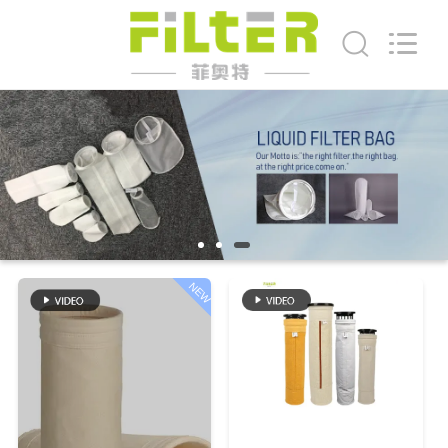
2019
-
2026
Anhui
Filter
Environmental
Technology
Co.,Ltd..
집
All
Rights
Reserved.
제
품
회
NEW
사
소
개