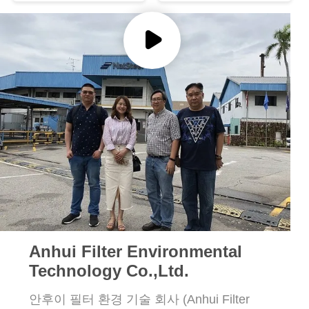
락
주
세
요
뉴
스
인
용
Anhui Filter Environmental
문
Technology Co.,Ltd.
을
안후이 필터 환경 기술 회사 (Anhui Filter