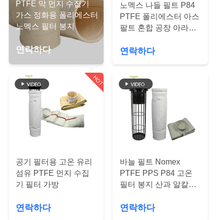
PTFE 막 먼지 수집기
노멕스 나들 필트 P84
공
가스 정화용 폴리에스터
PTFE 폴리에스터 아스
노멕스 필터 봉지
팔트 혼합 공장 아라미
장
드 필터 봉지
연락하다
연락하다
여
행
HOT
품
질
관
공기 필터용 고온 유리
바늘 필트 Nomex
리
섬유 PTFE 먼지 수집
PTFE PPS P84 고온
기 필터 가방
필터 봉지 산과 알칼리
저항 필터 수지
연
연락하다
연락하다