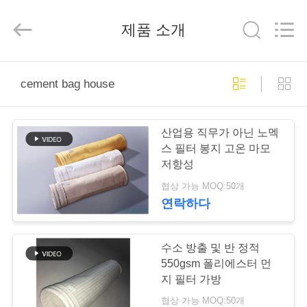
2019
-
2026
제품 소개
Anhui
Filter
Environmental
Technology
Co.,Ltd..
집
All
Rights
cement bag house
Reserved.
제
산업용 직무가 아닌 노멕
품
스 필터 봉지 고온 마모
저항성
협상 가능 MOQ:50개
회
연락하다
사
소
수소 방출 및 반 정적
550gsm 폴리에스터 먼
개
지 필터 가방
협상 가능 MOQ:50개