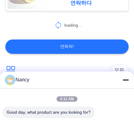
연락하다
인
정
loading...
보
보
연락처!
호
정
모든
책
Nancy
집진기 필터 백
아라미드 필터백
5:11 AM
폴리에스테르 필터
유동적 필터가방
Good day, what product are you looking for?
가방
유리섬유 필터 봉지
PTFE 필터 백