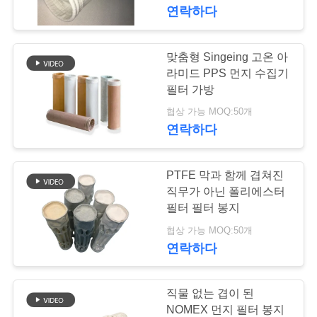
연락하다
공
장
맞춤형 Singeing 고온 아
여
라미드 PPS 먼지 수집기
필터 가방
행
협상 가능 MOQ:50개
연락하다
품
PTFE 막과 함께 겹쳐진
질
직무가 아닌 폴리에스터
관
필터 필터 봉지
협상 가능 MOQ:50개
리
연락하다
연
직물 없는 겹이 된
NOMEX 먼지 필터 봉지