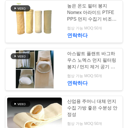
요
높은 온도 필터 봉지
Nomex 아라미드 PTFE
구
PPS 먼지 수집기 비조직
하
필터
협상 가능 MOQ:50개
연락하다
세
요
아스팔트 플랜트 바그하
우스 노멕스 먼지 필터링
봉지 / 먼지 제거 공기 필
사
터 봉지
협상 가능 MOQ:50개
이
연락하다
트
산업용 주머니 대체 먼지
맵
수집 가방 좋은 수분성 안
정성
개
협상 가능 MOQ:50개