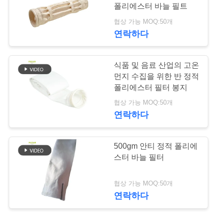
락
폴리에스터 바늘 필트
주
협상 가능 MOQ:50개
연락하다
세
요
식품 및 음료 산업의 고온
먼지 수집을 위한 반 정적
폴리에스터 필터 봉지
뉴
협상 가능 MOQ:50개
스
연락하다
인
500gm 안티 정적 폴리에
스터 바늘 필터
용
문
협상 가능 MOQ:50개
연락하다
을