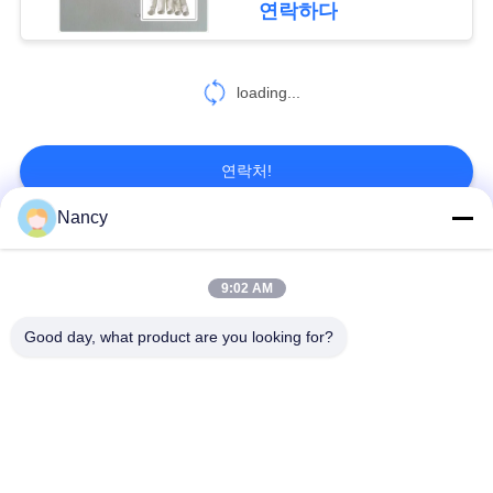
연락하다
인
정
loading...
보
보
연락처!
호
Nancy
정
모든
책
9:02 AM
집진기 필터 백
아라미드 필터백
Good day, what product are you looking for?
폴리에스테르 필터
유동적 필터가방
가방
유리섬유 필터 봉지
PTFE 필터 백