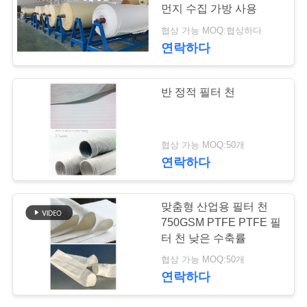
락
먼지 수집 가방 사용
주
협상 가능 MOQ:협상하다
연락하다
세
요
반 정적 필터 천
뉴
협상 가능 MOQ:50개
스
연락하다
인
맞춤형 산업용 필터 천
750GSM PTFE PTFE 필
용
터 천 낮은 수축률
문
협상 가능 MOQ:50개
연락하다
을