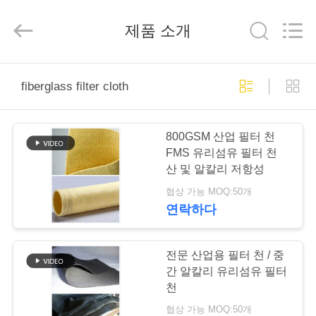
2019
-
2026
제품 소개
Anhui
Filter
Environmental
Technology
Co.,Ltd..
집
All
Rights
fiberglass filter cloth
Reserved.
제
800GSM 산업 필터 천
품
FMS 유리섬유 필터 천
산 및 알칼리 저항성
협상 가능 MOQ:50개
회
연락하다
사
소
전문 산업용 필터 천 / 중
간 알칼리 유리섬유 필터
개
천
협상 가능 MOQ:50개