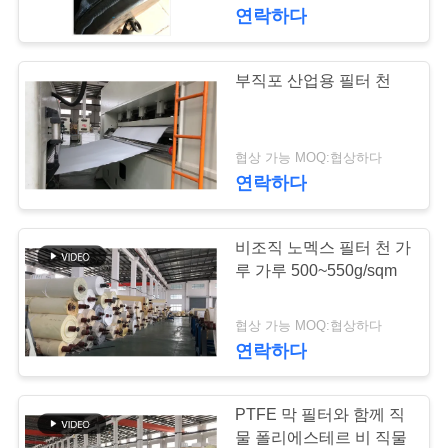
연락하다
공
장
부직포 산업용 필터 천
여
행
협상 가능 MOQ:협상하다
연락하다
품
비조직 노멕스 필터 천 가
질
루 가루 500~550g/sqm
관
협상 가능 MOQ:협상하다
리
연락하다
연
PTFE 막 필터와 함께 직
물 폴리에스테르 비 직물