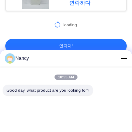
연락하다
인
정
loading...
보
보
연락처!
호
Nancy
정
모든
책
10:55 AM
집진기 필터 백
아라미드 필터백
Good day, what product are you looking for?
폴리에스테르 필터
유동적 필터가방
가방
유리섬유 필터 봉지
PTFE 필터 백