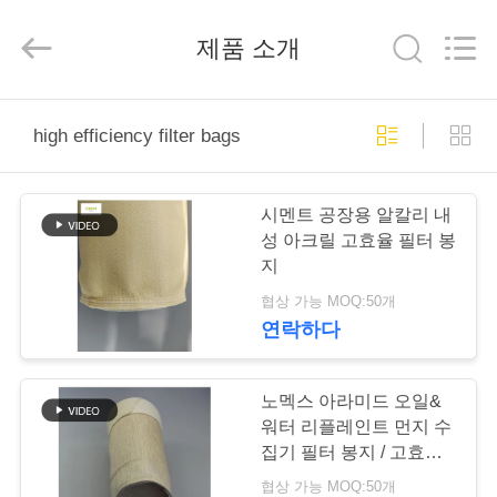
2019
-
2026
제품 소개
Anhui
Filter
Environmental
Technology
Co.,Ltd..
집
All
Rights
high efficiency filter bags
Reserved.
제
시멘트 공장용 알칼리 내
품
성 아크릴 고효율 필터 봉
지
협상 가능 MOQ:50개
회
연락하다
사
소
노멕스 아라미드 오일&
워터 리플레인트 먼지 수
개
집기 필터 봉지 / 고효율
필터 봉지
협상 가능 MOQ:50개