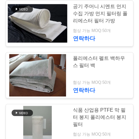
요
공기 주머니 시멘트 먼지
수집 가방 먼지 필터링 폴
구
리에스터 필터 가방
하
협상 가능 MOQ:50개
연락하다
세
요
폴리에스터 펠트 백하우
스 필터 백
사
협상 가능 MOQ:50개
이
연락하다
트
식품 산업용 PTFE 막 필
맵
터 봉지 폴리에스터 봉지
필터
개
협상 가능 MOQ:50개