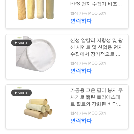
락
PPS 먼지 수집기 비조직
주
필터
협상 가능 MOQ:50개
연락하다
세
요
산성 알칼리 저항성 및 광
산 시멘트 및 산업용 먼지
수집에서 장기적으로 설
뉴
계된 폴리에스터 고온 필
협상 가능 MOQ:50개
스
터 봉지
연락하다
인
가공용 고온 필터 봉지 주
사기로 뚫린 폴리에스테
용
르 필트와 강화된 바닥으
로 만든 먼지 수집
문
협상 가능 MOQ:50개
연락하다
을