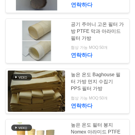
연락하다
공
장
공기 주머니 고온 필터 가
여
방 PTFE 막과 아라미드
필터 가방
행
협상 가능 MOQ:50개
연락하다
품
높은 온도 Baghouse 필
질
터 가방 먼지 수집기
관
PPS 필터 가방
협상 가능 MOQ:50개
리
연락하다
연
높은 온도 필터 봉지
Nomex 아라미드 PTFE