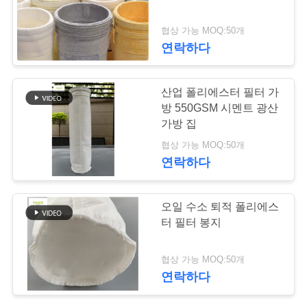
락
주
협상 가능 MOQ:50개
연락하다
세
요
산업 폴리에스터 필터 가
방 550GSM 시멘트 광산
가방 집
뉴
협상 가능 MOQ:50개
스
연락하다
인
오일 수소 퇴적 폴리에스
터 필터 봉지
용
문
협상 가능 MOQ:50개
연락하다
을