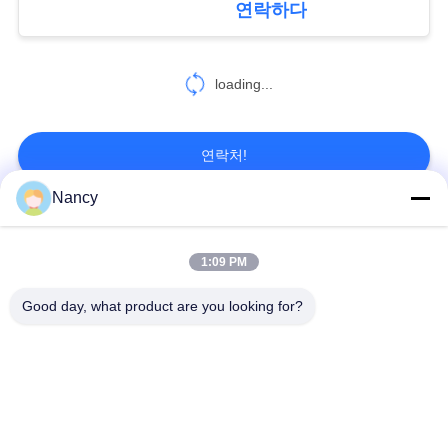
연락하다
인
정
loading...
보
보
연락처!
호
Nancy
정
모든
책
1:09 PM
집진기 필터 백
아라미드 필터백
Good day, what product are you looking for?
폴리에스테르 필터
유동적 필터가방
가방
유리섬유 필터 봉지
PTFE 필터 백