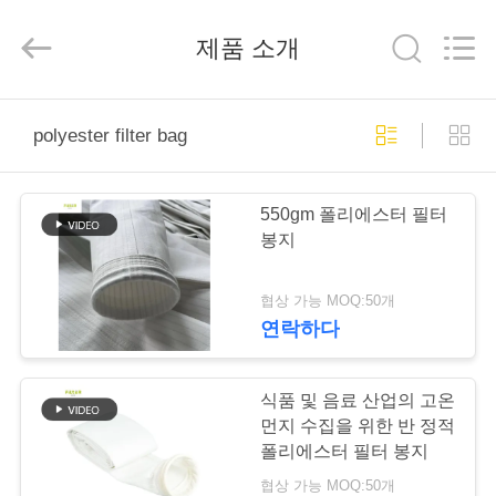
2019
-
2026
제품 소개
Anhui
Filter
Environmental
Technology
Co.,Ltd..
집
All
Rights
polyester filter bag
Reserved.
제
550gm 폴리에스터 필터
품
봉지
협상 가능 MOQ:50개
회
연락하다
사
소
식품 및 음료 산업의 고온
먼지 수집을 위한 반 정적
개
폴리에스터 필터 봉지
협상 가능 MOQ:50개