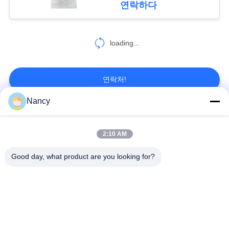
연락하다
인
정
loading...
보
보
연락처!
호
Nancy
정
모든
책
2:10 AM
집진기 필터 백
아라미드 필터백
Good day, what product are you looking for?
폴리에스테르 필터
유동적 필터가방
가방
유리섬유 필터 봉지
PTFE 필터 백