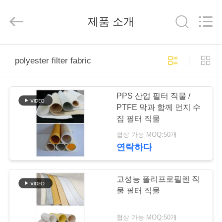
2019
-
2026
제품 소개
Anhui
Filter
Environmental
Technology
Co.,Ltd..
집
All
Rights
polyester filter fabric
Reserved.
제
PPS 산업 필터 직물 /
품
PTFE 막과 함께 먼지 수
집 필터 직물
협상 가능 MOQ:50개
회
연락하다
사
소
고성능 폴리프로필렌 직
물 필터 직물
개
협상 가능 MOQ:50개