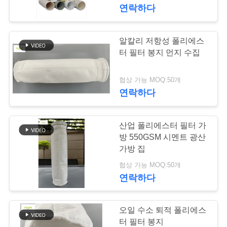
연락하다
공
장
알칼리 저항성 폴리에스
여
터 필터 봉지 먼지 수집
행
협상 가능 MOQ:50개
연락하다
품
산업 폴리에스터 필터 가
질
방 550GSM 시멘트 광산
관
가방 집
협상 가능 MOQ:50개
리
연락하다
연
오일 수소 퇴적 폴리에스
터 필터 봉지