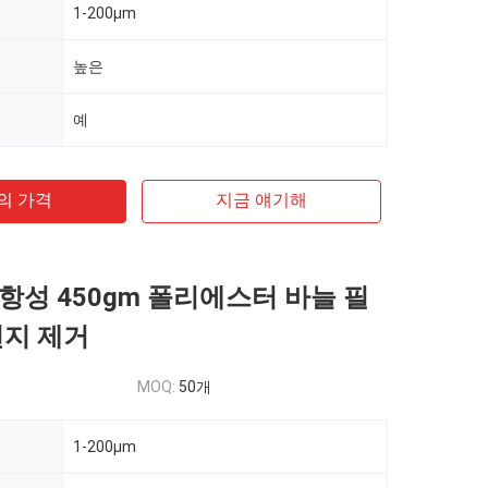
1-200μm
높은
예
의 가격
지금 얘기해
항성 450gm 폴리에스터 바늘 필
먼지 제거
MOQ:
50개
1-200μm