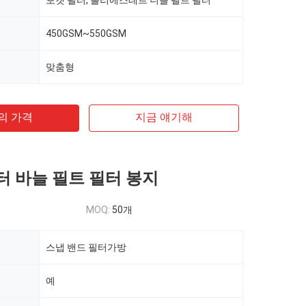
포켓 필터, 폴리에스테르 니들 펠트 필터
450GSM~550GSM
맞춤형
의 가격
지금 얘기해
 바늘 필트 필터 봉지
MOQ:
50개
스냅 밴드 필터가방
예