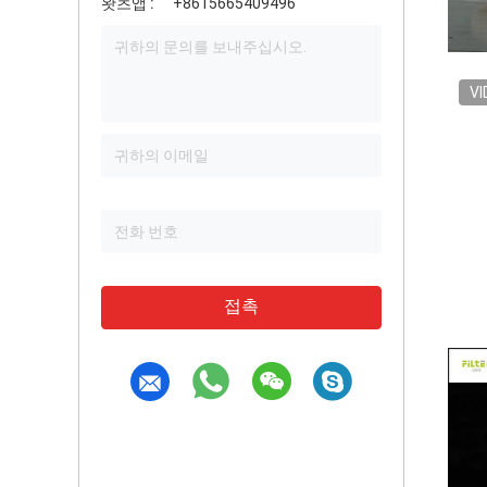
왓츠앱 :
+8615665409496
VI
접촉