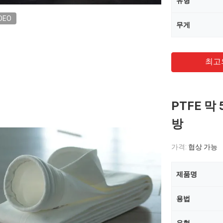
유형
DEO
무게
최고
PTFE 막
방
가격:
협상 가능
제품명
용법