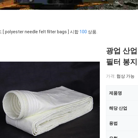
 polyester needle felt filter bags ] 시합
100
상품.
광업 산업
필터 봉지
가격:
협상 가능
제품명
해당 산업
용법