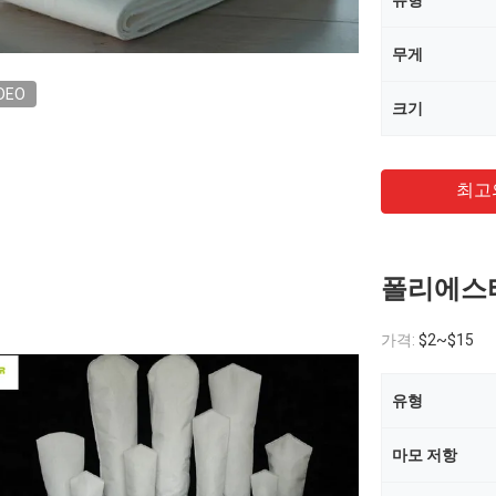
유형
무게
DEO
크기
최고
폴리에스터
가격:
$2~$15
유형
마모 저항