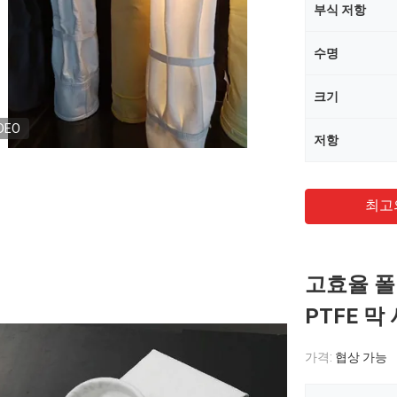
부식 저항
수명
크기
DEO
저항
최고
고효율 폴
PTFE 막
가격:
협상 가능