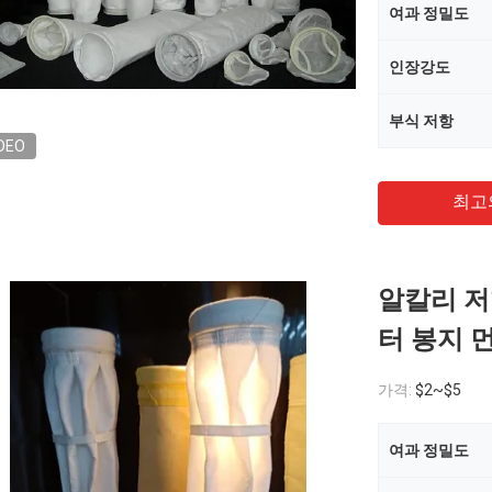
여과 정밀도
인장강도
부식 저항
DEO
최고
알칼리 저
터 봉지 
가격:
$2~$5
여과 정밀도