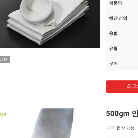
제품명
해당 산업
용법
유형
DEO
무게
최고
500gm
가격:
협상 가능