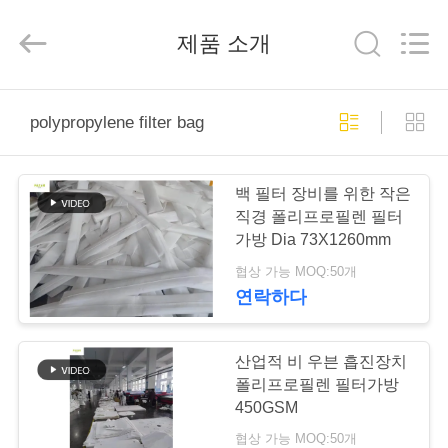
2019
-
2026
제품 소개
Anhui
Filter
Environmental
Technology
Co.,Ltd..
집
All
Rights
polypropylene filter bag
Reserved.
제
백 필터 장비를 위한 작은
품
직경 폴리프로필렌 필터
가방 Dia 73X1260mm
협상 가능 MOQ:50개
회
연락하다
사
소
산업적 비 우븐 흡진장치
폴리프로필렌 필터가방
개
450GSM
협상 가능 MOQ:50개