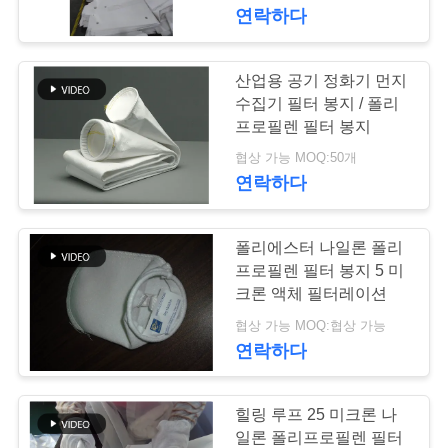
연락하다
공
장
산업용 공기 정화기 먼지
여
수집기 필터 봉지 / 폴리
프로필렌 필터 봉지
행
협상 가능 MOQ:50개
연락하다
품
폴리에스터 나일론 폴리
질
프로필렌 필터 봉지 5 미
관
크론 액체 필터레이션
협상 가능 MOQ:협상 가능
리
연락하다
연
힐링 루프 25 미크론 나
일론 폴리프로필렌 필터