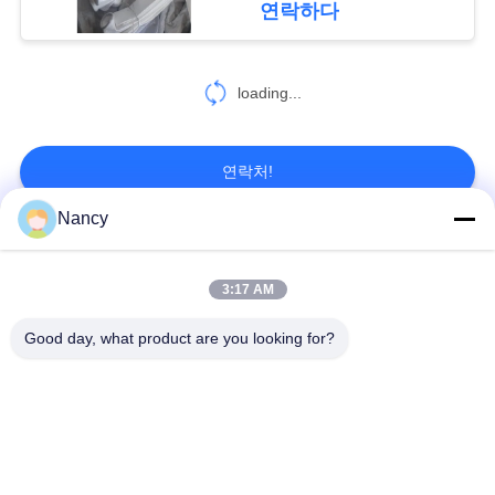
연락하다
인
정
loading...
보
보
연락처!
호
Nancy
정
모든
책
3:17 AM
집진기 필터 백
아라미드 필터백
Good day, what product are you looking for?
폴리에스테르 필터
유동적 필터가방
가방
유리섬유 필터 봉지
PTFE 필터 백