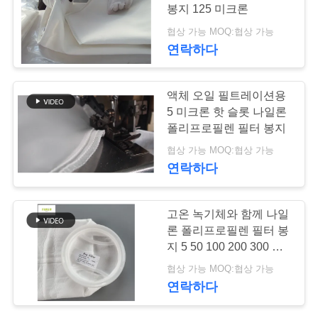
락
봉지 125 미크론
주
협상 가능 MOQ:협상 가능
연락하다
세
요
액체 오일 필트레이션용
5 미크론 핫 슬롯 나일론
폴리프로필렌 필터 봉지
뉴
협상 가능 MOQ:협상 가능
스
연락하다
인
고온 녹기체와 함께 나일
론 폴리프로필렌 필터 봉
용
지 5 50 100 200 300 미
크론
문
협상 가능 MOQ:협상 가능
연락하다
을