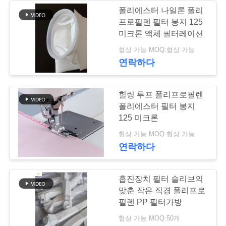
요
폴리에스터 나일론 폴리
프로필렌 필터 봉지 125
구
미크론 액체 필터레이션
하
협상 가능 MOQ:협상 가능
연락하다
세
요
힐링 루프 폴리프로필렌
폴리에스터 필터 봉지
125 미크론
사
협상 가능 MOQ:협상 가능
이
연락하다
트
흡진장치 필터 슬리브의
맵
맞춘 작은 직경 폴리프로
필렌 PP 필터가방
개
협상 가능 MOQ:50개