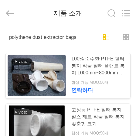
2019
-
2026
제품 소개
Anhui
Filter
Environmental
Technology
Co.,Ltd..
집
All
Rights
polythene dust extractor bags
Reserved.
제
100% 순수한 PTFE 필터
품
봉지 직물 필터 플랜트 봉
지 1000mm~8000mm 길
이
협상 가능 MOQ:50개
회
연락하다
사
소
고성능 PTFE 필터 봉지
펄스 제트 직물 필터 봉지
개
맞춤형 크기
협상 가능 MOQ:50개