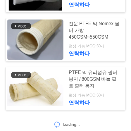
연락하다
공
장
전문 PTFE 막 Nomex 필
여
터 가방
450GSM~550GSM
행
협상 가능 MOQ:50개
연락하다
품
PTFE 막 유리섬유 필터
질
봉지 / 800GSM 바늘 필
관
트 필터 봉지
협상 가능 MOQ:50개
리
연락하다
연
loading...