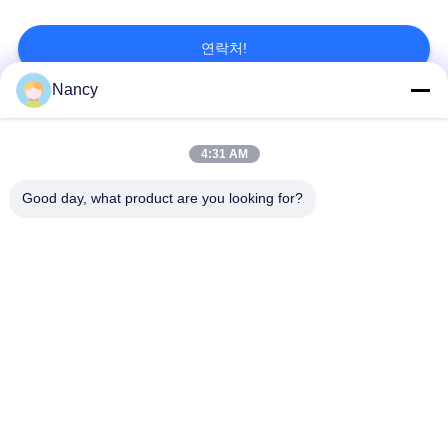
락
주
연락처!
세
Nancy
요
모든
4:31 AM
뉴
집진기 필터 백
아라미드 필터백
Good day, what product are you looking for?
스
폴리에스테르 필터
유동적 필터가방
가방
인
용
유리섬유 필터 봉지
PTFE 필터 백
문
배그하우스 필터 봉
펠트 필터 백
을
지