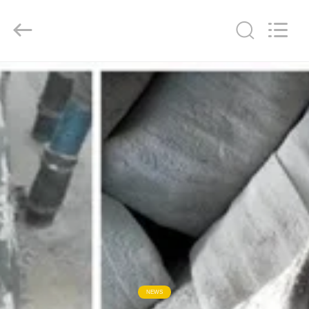
2019
-
2026
Anhui
Filter
Environmental
Technology
Co.,Ltd..
집
All
Rights
Reserved.
제
품
회
사
소
개
NEWS