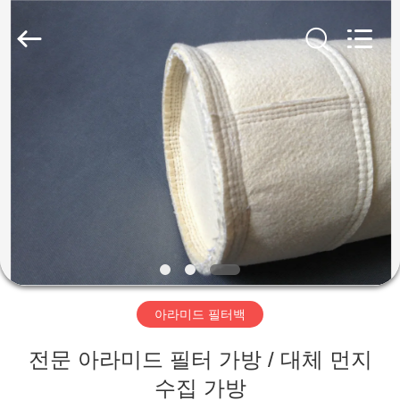
2019
-
2026
Anhui
Filter
Environmental
Technology
Co.,Ltd..
집
All
Rights
Reserved.
제
품
회
사
아라미드 필터백
소
전문 아라미드 필터 가방 / 대체 먼지
개
수집 가방