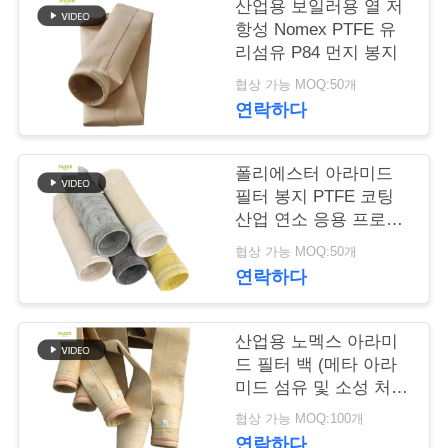
락
산업용 보일러용 열 저
항성 Nomex PTFE 유
주
리섬유 P84 먼지 봉지
세
협상 가능 MOQ:50개
연락하다
요
폴리에스터 아라미드
뉴
필터 봉지 PTFE 코팅
산업 연소 응용 프로그
스
램 높은 팽창 강도 및
협상 가능 MOQ:50개
화학 저항성
연락하다
인
용
산업용 노멕스 아라미
드 필터 백 (메타 아라
문
미드 섬유 및 소성 처리
포함) - 집진기 성능 향
을
협상 가능 MOQ:100개
상
연락하다