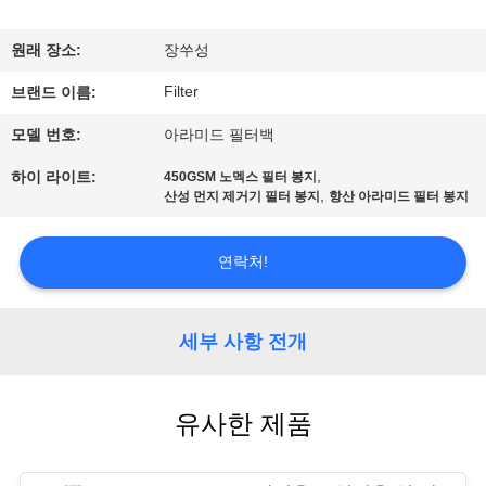
공
원래 장소:
장쑤성
장
Filter
브랜드 이름:
여
모델 번호:
아라미드 필터백
행
,
하이 라이트:
450GSM 노멕스 필터 봉지
,
산성 먼지 제거기 필터 봉지
항산 아라미드 필터 봉지
품
연락처!
질
관
세부 사항 전개
리
유사한 제품
연