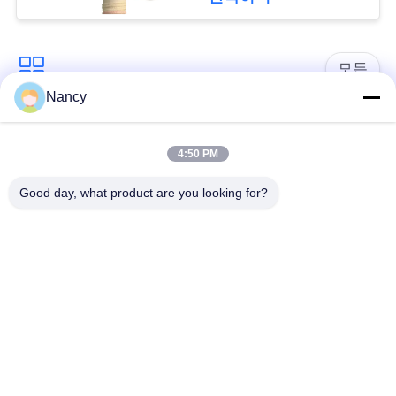
요
구
모든
하
Nancy
세
집진기 필터 백
아라미드 필터백
요
4:50 PM
폴리에스테르 필터
유동적 필터가방
Good day, what product are you looking for?
가방
사
이
유리섬유 필터 봉지
PTFE 필터 백
트
배그하우스 필터 봉
맵
펠트 필터 백
지
개