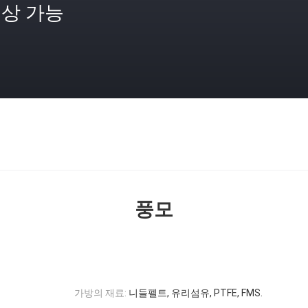
상 가능
격
풍모
가방의 재료:
니들펠트, 유리섬유, PTFE, FMS.