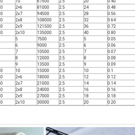
00
10
67500
2.5
20
0.40
80
2×6
81000
2.5
24
0.48
60
2x7
94500
2.5
28
0.56
40
2x8
108000
2.5
32
0.64
20
2x9
121500
2.5
36
0.72
00
2x10
135000
2.5
40
0.80
0
5
7500
2.5
5
0.05
0
6
9000
2.5
6
0.06
0
7
10500
2.5
7
0.07
0
8
12000
2.5
8
0.08
0
9
13500
2.5
9
0.09
00
10
15000
2.5
10
0.1
20
2×6
18000
2.5
12
0.12
40
2x7
21000
2.5
14
0.14
60
2x8
24000
2.5
16
0.16
80
2x9
27000
2.5
18
0.18
00
2x10
30000
2.5
20
0.20