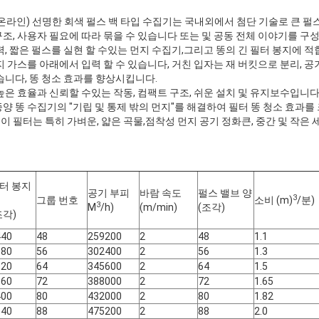
(온라인) 선명한 회색 펄스 백 타입 수집기는 국내외에서 첨단 기술로 큰 펄
조, 사용자 필요에 따라 묶을 수 있습니다 또는 및 공동 전체 이야기를 구성
력, 짧은 펄스를 실현 할 수있는 먼지 수집기,그리고 똥의 긴 필터 봉지에 적
지 가스를 아래에서 입력 할 수 있습니다, 거친 입자는 재 버킷으로 분리, 공
습니다, 똥 청소 효과를 향상시킵니다.
높은 효율과 신뢰할 수있는 작동, 컴팩트 구조, 쉬운 설치 및 유지보수입니다
양 똥 수집기의 "기립 및 통제 밖의 먼지"를 해결하여 필터 똥 청소 효과
 필터는 특히 가벼운, 얇은 곡물,점착성 먼지 공기 정화큰, 중간 및 작은 
터 봉지
공기 부피
바람 속도
펄스 밸브 양
3
그룹 번호
소비 (m)
/분)
3
M
/h)
(m/min)
(조각)
조각)
440
48
259200
2
48
1.1
680
56
302400
2
56
1.3
920
64
345600
2
64
1.5
160
72
388000
2
72
1.65
400
80
432000
2
80
1.82
640
88
475200
2
88
2.0