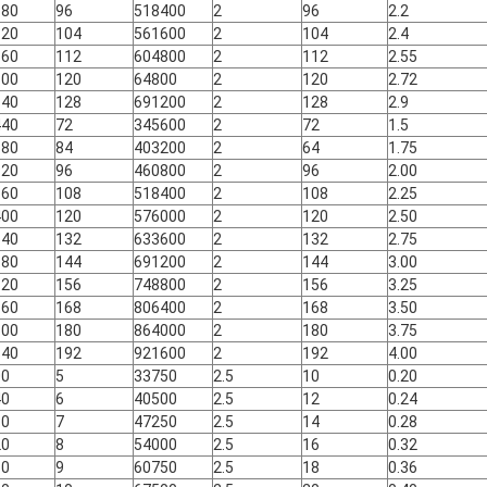
880
96
518400
2
96
2.2
120
104
561600
2
104
2.4
360
112
604800
2
112
2.55
600
120
64800
2
120
2.72
840
128
691200
2
128
2.9
440
72
345600
2
72
1.5
680
84
403200
2
64
1.75
920
96
460800
2
96
2.00
160
108
518400
2
108
2.25
400
120
576000
2
120
2.50
640
132
633600
2
132
2.75
880
144
691200
2
144
3.00
120
156
748800
2
156
3.25
360
168
806400
2
168
3.50
600
180
864000
2
180
3.75
840
192
921600
2
192
4.00
00
5
33750
2.5
10
0.20
40
6
40500
2.5
12
0.24
80
7
47250
2.5
14
0.28
20
8
54000
2.5
16
0.32
60
9
60750
2.5
18
0.36