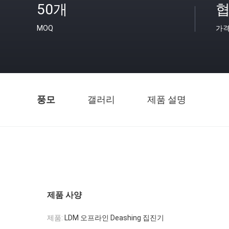
50개
협
MOQ
가
풍모
갤러리
제품 설명
제품 사양
제품:
LDM 오프라인 Deashing 집진기