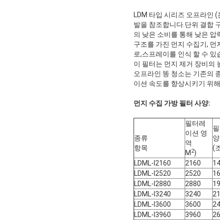
LDM 타입 시리즈 오프라인 
발을 참조합니다.단위 결합 구
의 낮은 소비를 통해 낮은 압
구조를 가진 먼지 수집기, 먼
로,스프레이를 인식 할 수 있
이 필터는 먼지 제거 장비의 
오프라인 똥 청소는 기존의 종
이션 속도를 향상시키기 위해이
먼지 수집 가방 필터 사양:
필터레
필
이션 영
종류
양
역
항목
(
2
M
)
LDML-I2160
2160
1
LDML-I2520
2520
1
LDML-I2880
2880
1
LDML-I3240
3240
2
LDML-I3600
3600
2
LDML-I3960
3960
2