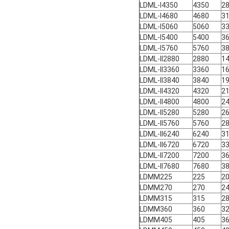
LDML-I4350
4350
2
LDML-I4680
4680
3
LDML-I5060
5060
3
LDML-I5400
5400
3
LDML-I5760
5760
3
LDML-II2880
2880
1
LDML-II3360
3360
1
LDML-II3840
3840
1
LDML-II4320
4320
2
LDML-II4800
4800
2
LDML-II5280
5280
2
LDML-II5760
5760
2
LDML-II6240
6240
3
LDML-II6720
6720
3
LDML-II7200
7200
3
LDML-II7680
7680
3
LDMM225
225
2
LDMM270
270
2
LDMM315
315
2
LDMM360
360
3
LDMM405
405
3