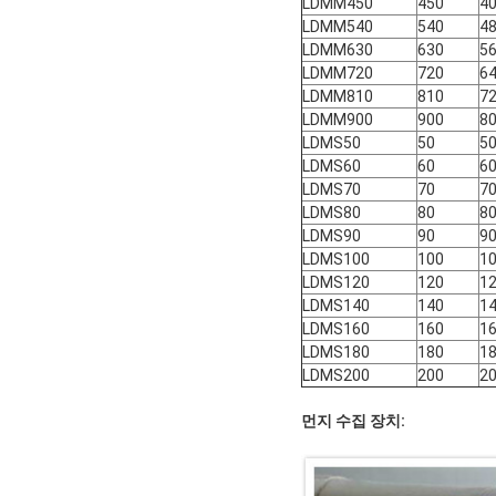
LDMM450
450
4
LDMM540
540
4
LDMM630
630
5
LDMM720
720
6
LDMM810
810
7
LDMM900
900
8
LDMS50
50
5
LDMS60
60
6
LDMS70
70
7
LDMS80
80
8
LDMS90
90
9
LDMS100
100
1
LDMS120
120
1
LDMS140
140
1
LDMS160
160
1
LDMS180
180
1
LDMS200
200
2
먼지 수집 장치: