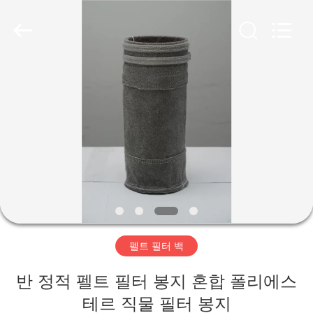
2019
-
2026
Anhui
Filter
Environmental
Technology
Co.,Ltd..
집
All
Rights
Reserved.
제
품
회
사
펠트 필터 백
소
반 정적 펠트 필터 봉지 혼합 폴리에스
개
테르 직물 필터 봉지