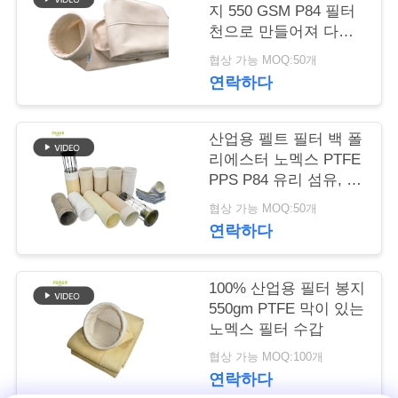
락
지 550 GSM P84 필터
주
천으로 만들어져 다양
한 산업용 먼지 수집 및
협상 가능 MOQ:50개
세
필터레이션 시스템에
연락하다
사용됩니다.
요
산업용 펠트 필터 백 폴
리에스터 노멕스 PTFE
뉴
PPS P84 유리 섬유, 시
스
멘트, 석탄 광산, 제철
협상 가능 MOQ:50개
소 및 관련 산업의 집진
연락하다
용
인
100% 산업용 필터 봉지
용
550gm PTFE 막이 있는
노멕스 필터 수갑
문
협상 가능 MOQ:100개
을
연락하다