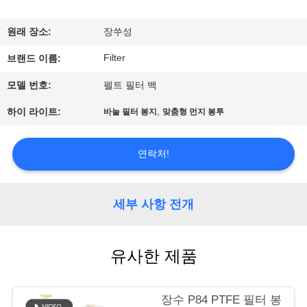
공
원래 장소:
장쑤성
장
Filter
브랜드 이름:
여
모델 번호:
펠트 필터 백
행
,
하이 라이트:
바늘 필터 봉지
맞춤형 먼지 봉투
품
연락처!
질
관
세부 사항 전개
리
유사한 제품
연
장수 P84 PTFE 필터 봉