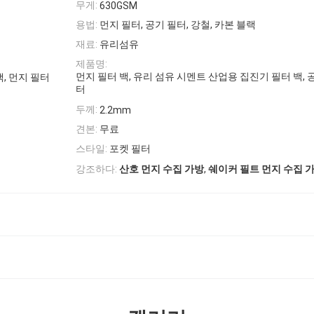
무게:
630GSM
용법:
먼지 필터, 공기 필터, 강철, 카본 블랙
재료:
유리섬유
제품명:
먼지 필터 백, 유리 섬유 시멘트 산업용 집진기 필터 백, 
백, 먼지 필터
터
두께:
2.2mm
견본:
무료
스타일:
포켓 필터
,
강조하다:
산호 먼지 수집 가방
쉐이커 필트 먼지 수집 