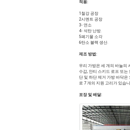
적용:
1철강 공장
2시멘트 공장
3- 연소
4- 석탄 난방.
5폐기물 소각
6탄소 블랙 생산.
제조 방법:
우리 가방은 세 개의 바늘의 
수갑, 안티 스키드 로프 또는
단 및 하단 제거 가방 바닥은
로 7 개의 지원 고리가 있습니
포장 및 배달: