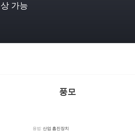
상 가능
격
풍모
용법:
산업 흡진장치