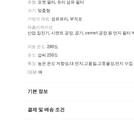
유형:
포켓 필터, 유리 섬유 필터
크기:
맞춤형
가방의 재료:
섬유유리, 부직포
애플리케이션:
산업 집진기, 시멘트 공장, 공기, cemet 공장 용 먼지 필터 
작동 온도:
280도
온도:
섭씨 250도
특징:
높은 온도 저항성,대 먼지,고품질,고효율성,먼지 수집
예
OEM:
기본 정보
결제 및 배송 조건