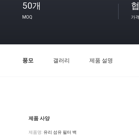
50개
협
MOQ
가
풍모
갤러리
제품 설명
제품 사양
제품명:
유리 섬유 필터 백