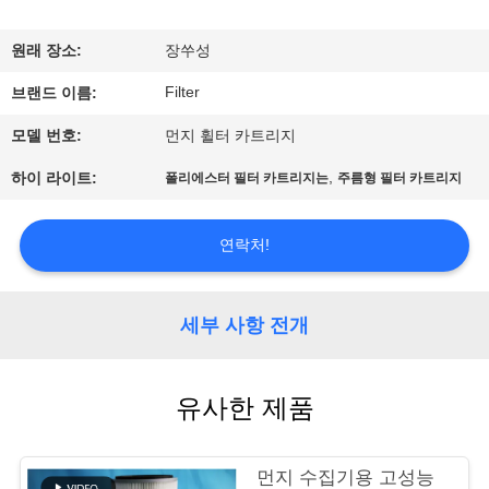
공
원래 장소:
장쑤성
장
Filter
브랜드 이름:
여
모델 번호:
먼지 휠터 카트리지
행
,
하이 라이트:
폴리에스터 필터 카트리지는
주름형 필터 카트리지
품
연락처!
질
관
세부 사항 전개
리
유사한 제품
연
먼지 수집기용 고성능