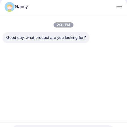
요
Nancy
구
모든
하
2:31 PM
세
집진기 필터 백
아라미드 필터백
Good day, what product are you looking for?
요
폴리에스테르 필터
유동적 필터가방
가방
사
유리섬유 필터 봉지
PTFE 필터 백
이
트
배그하우스 필터 봉
펠트 필터 백
지
맵
개
구독하십시오