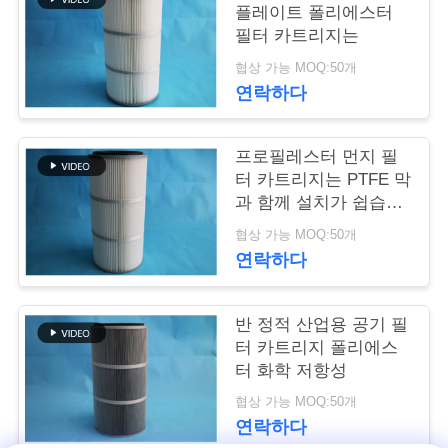
락
플레이트 폴리에스터
주
필터 카트리지는
협상 가능 MOQ:50개
세
연락하다
요
프로필레스터 먼지 필
터 카트리지는 PTFE 막
뉴
과 함께 설치가 쉽습니
스
다.
협상 가능 MOQ:50개
연락하다
인
반 정적 산업용 공기 필
용
터 카트리지 폴리에스
터 화학 저항성
문
협상 가능 MOQ:50개
을
연락하다