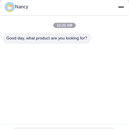
요
Nancy
구
모든
하
12:22 AM
세
집진기 필터 백
아라미드 필터백
Good day, what product are you looking for?
요
폴리에스테르 필터
유동적 필터가방
가방
사
유리섬유 필터 봉지
PTFE 필터 백
이
트
배그하우스 필터 봉
펠트 필터 백
지
맵
개
구독하십시오