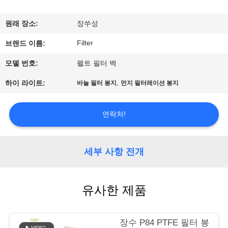
공
원래 장소:
장쑤성
장
Filter
브랜드 이름:
여
모델 번호:
펠트 필터 백
행
,
하이 라이트:
바늘 필터 봉지
먼지 필터레이션 봉지
품
연락처!
질
관
세부 사항 전개
리
유사한 제품
연
장수 P84 PTFE 필터 봉