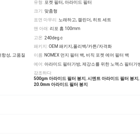
유형:
포켓 필터, 아라미드 필터
크기:
맞춤형
표면 마무리:
노래하고, 캘린더, 히트 세트
맨 아래:
리포 홈 100mm
고온:
240deg.c
패키지:
OEM 패키지,폴리백/카튼/자격화
저항성, 고품질
이름:
NOMEX 먼지 필터 백, 비직 포켓 에어 필터 백
예어:
아라미드 필터가방, 제강소를 위한 노멕스 필터가
강조하다:
,
,
500gm 아라미드 필터 봉지
시멘트 아라미드 필터 봉지
20.0mm 아라미드 필터 봉지