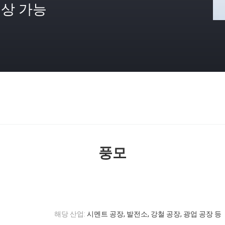
상 가능
격
풍모
해당 산업:
시멘트 공장, 발전소, 강철 공장, 광업 공장 등