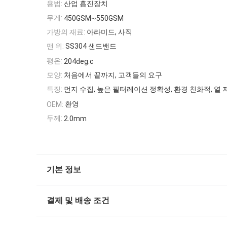
용법:
산업 흡진장치
무게:
450GSM~550GSM
가방의 재료:
아라미드, 사직
맨 위:
SS304 샌드밴드
평온:
204deg.c
모양:
처음에서 끝까지, 고객들의 요구
특징:
먼지 수집, 높은 필터레이션 정확성, 환경 친화적, 열 
환영
OEM:
두께:
2.0mm
기본 정보
결제 및 배송 조건