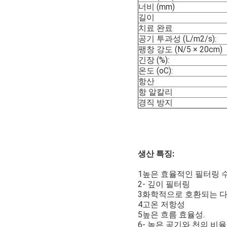
너비 (mm)
길이
치료 완료
공기 투과성 (L/m2/s):
팽창 강도 (N/5 × 20cm)
긴장 (%):
온도 (oC):
항산
항 알칼리
경직 방지