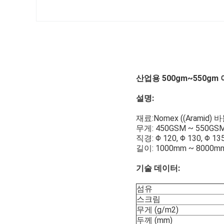
산업용 500gm~550g
설명:
재료:Nomex ((Aramid)
무게: 450GSM ~ 550GS
직경: Φ 120, Φ 130, Φ
길이: 1000mm ~ 80
기술 데이터:
섬유
스크림
무게 (g/m2)
두께 (mm)