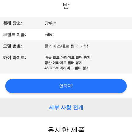
방
공
장
원래 장소:
장쑤성
여
Filter
브랜드 이름:
행
모델 번호:
폴리에스테르 필터 가방
,
하이 라이트:
바늘 필트 아라미드 필터 봉지
품
,
광산 아라미드 필터 봉지
450GSM 아라미드 필터 봉지
질
연락처!
관
리
세부 사항 전개
연
유사한 제품