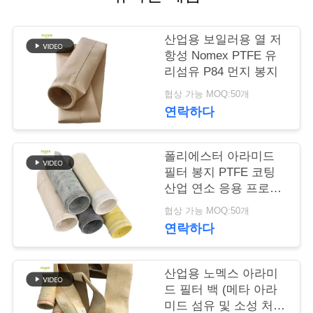
락
주
산업용 보일러용 열 저
세
항성 Nomex PTFE 유
리섬유 P84 먼지 봉지
요
협상 가능 MOQ:50개
연락하다
뉴
폴리에스터 아라미드
스
필터 봉지 PTFE 코팅
산업 연소 응용 프로그
램 높은 팽창 강도 및
인
협상 가능 MOQ:50개
화학 저항성
연락하다
용
문
산업용 노멕스 아라미
드 필터 백 (메타 아라
을
미드 섬유 및 소성 처리