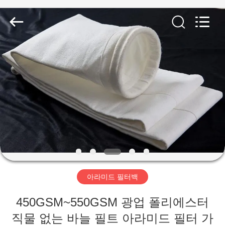
2019
-
2026
Anhui
Filter
Environmental
Technology
Co.,Ltd..
집
All
Rights
Reserved.
제
품
회
사
아라미드 필터백
소
450GSM~550GSM 광업 폴리에스터
개
직물 없는 바늘 필트 아라미드 필터 가