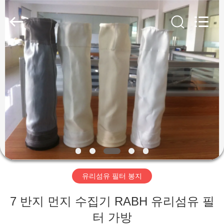
2019
-
2026
Anhui
Filter
Environmental
Technology
Co.,Ltd..
집
All
Rights
Reserved.
제
품
회
사
유리섬유 필터 봉지
소
7 반지 먼지 수집기 RABH 유리섬유 필
개
터 가방