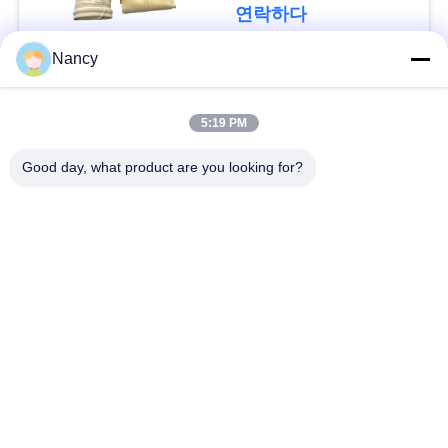
리
요
연락하다
구
Nancy
하
모든
5:19 PM
세
집진기 필터 백
아라미드 필터백
요
Good day, what product are you looking for?
폴리에스테르 필터
유동적 필터가방
사
가방
이
유리섬유 필터 봉지
PTFE 필터 백
트
맵
배그하우스 필터 봉
펠트 필터 백
지
개