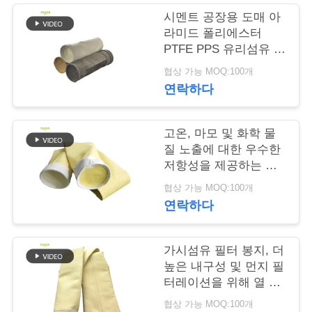
락
시멘트 공장용 도매 아
주
라미드 폴리에스터
PTFE PPS 유리섬유 필
세
터 백
협상 가능 MOQ:100개
요
연락하다
뉴
고온, 마모 및 화학 물
질 노출에 대한 우수한
스
저항성을 제공하는 유
리 섬유 먼지 수집기 필
협상 가능 MOQ:100개
터 백
연락하다
인
용
가시섬유 필터 봉지, 더
문
높은 내구성 및 먼지 필
터레이션을 위해 열 세
을
트 및 캘렌더링 최종 처
협상 가능 MOQ:100개