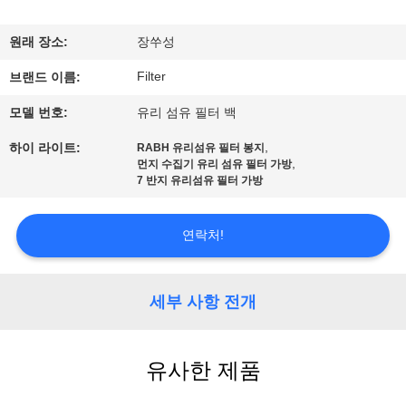
공
원래 장소:
장쑤성
장
Filter
브랜드 이름:
여
모델 번호:
유리 섬유 필터 백
행
,
하이 라이트:
RABH 유리섬유 필터 봉지
,
먼지 수집기 유리 섬유 필터 가방
7 반지 유리섬유 필터 가방
품
질
연락처!
관
세부 사항 전개
리
연
유사한 제품