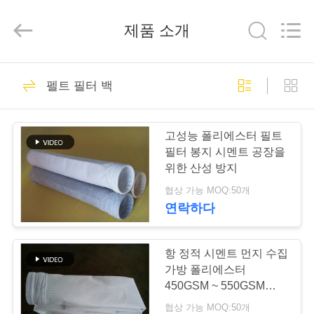
2019
-
2026
제품 소개
Anhui
Filter
Environmental
Technology
Co.,Ltd..
집
115
All
Rights
펠트 필터 백
Reserved.
집진기 필터 백
제
고성능 폴리에스터 필트
품
필터 봉지 시멘트 공장을
위한 산성 방지
협상 가능 MOQ:50개
회
연락하다
99
사
소
항 정적 시멘트 먼지 수집
아라미드 필터백
가방 폴리에스터
개
450GSM ~ 550GSM
OEM 서비스
협상 가능 MOQ:50개