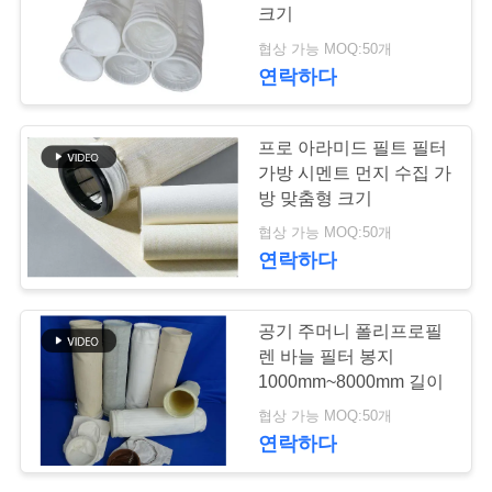
락
크기
주
협상 가능 MOQ:50개
67
연락하다
세
요
유리섬유 필터 봉지
프로 아라미드 필트 필터
가방 시멘트 먼지 수집 가
방 맞춤형 크기
뉴
협상 가능 MOQ:50개
스
연락하다
45
인
공기 주머니 폴리프로필
렌 바늘 필터 봉지
용
PTFE 필터 백
1000mm~8000mm 길이
문
협상 가능 MOQ:50개
연락하다
을