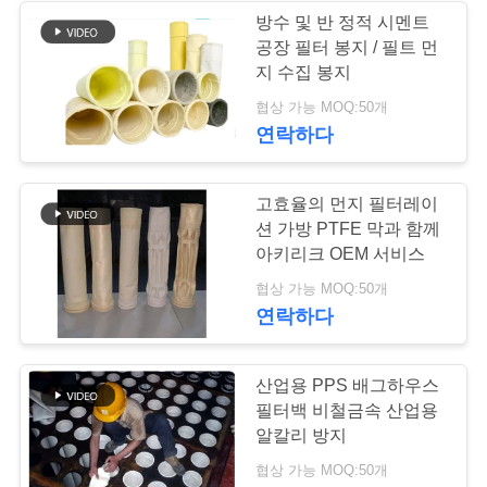
요
방수 및 반 정적 시멘트
공장 필터 봉지 / 필트 먼
구
53
지 수집 봉지
배그하우스 필터 봉
하
협상 가능 MOQ:50개
연락하다
세
지
요
고효율의 먼지 필터레이
션 가방 PTFE 막과 함께
아키리크 OEM 서비스
사
44
협상 가능 MOQ:50개
이
연락하다
트
펠트 필터 백
산업용 PPS 배그하우스
맵
필터백 비철금속 산업용
알칼리 방지
개
협상 가능 MOQ:50개