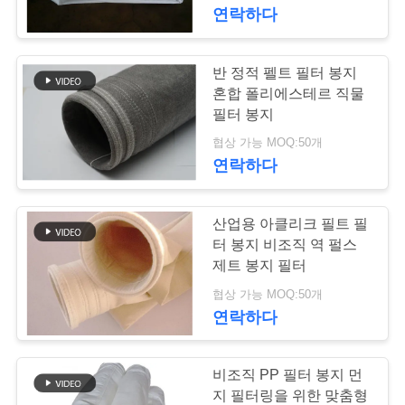
연락하다
공
장
반 정적 펠트 필터 봉지
113
여
혼합 폴리에스테르 직물
폴리에스테르 필터
필터 봉지
행
협상 가능 MOQ:50개
가방
연락하다
품
산업용 아클리크 필트 필
질
터 봉지 비조직 역 펄스
관
제트 봉지 필터
244
협상 가능 MOQ:50개
리
연락하다
유동적 필터가방
연
비조직 PP 필터 봉지 먼
지 필터링을 위한 맞춤형