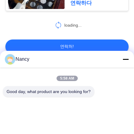
연락하다
인
32
정
loading...
고온 필터 봉지
보
보
연락처!
호
Nancy
정
모든
12
책
5:58 AM
산업용 집진기
집진기 필터 백
아라미드 필터백
Good day, what product are you looking for?
폴리에스테르 필터
유동적 필터가방
가방
유리섬유 필터 봉지
PTFE 필터 백