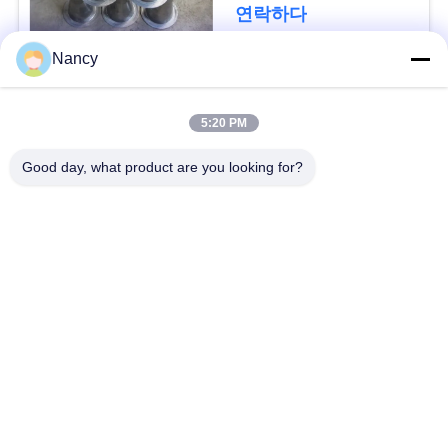
요
연락하다
구
Nancy
하
모든
5:20 PM
세
집진기 필터 백
아라미드 필터백
요
Good day, what product are you looking for?
폴리에스테르 필터
유동적 필터가방
사
가방
이
유리섬유 필터 봉지
PTFE 필터 백
트
맵
배그하우스 필터 봉
펠트 필터 백
지
개