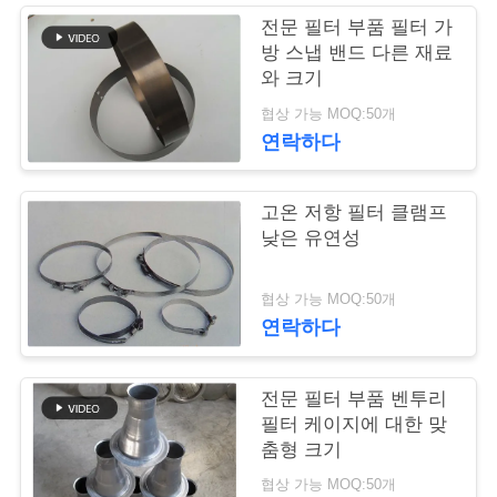
락
전문 필터 부품 필터 가
주
방 스냅 밴드 다른 재료
와 크기
세
협상 가능 MOQ:50개
요
연락하다
뉴
고온 저항 필터 클램프
낮은 유연성
스
협상 가능 MOQ:50개
연락하다
인
용
전문 필터 부품 벤투리
문
필터 케이지에 대한 맞
춤형 크기
을
협상 가능 MOQ:50개