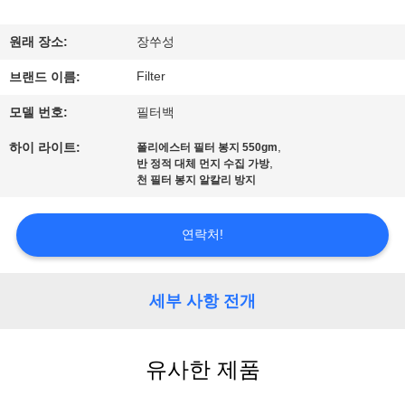
공
원래 장소:
장쑤성
장
Filter
브랜드 이름:
여
모델 번호:
필터백
행
,
하이 라이트:
폴리에스터 필터 봉지 550gm
,
반 정적 대체 먼지 수집 가방
천 필터 봉지 알칼리 방지
품
질
연락처!
관
세부 사항 전개
리
연
유사한 제품