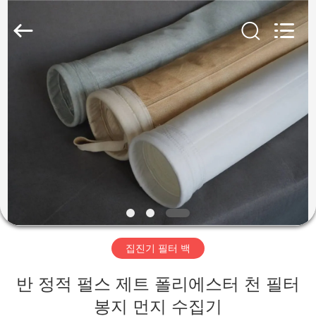
2019
-
2026
Anhui
Filter
Environmental
Technology
Co.,Ltd..
집
All
Rights
Reserved.
제
품
회
사
집진기 필터 백
소
반 정적 펄스 제트 폴리에스터 천 필터
개
봉지 먼지 수집기