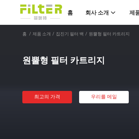
홈
회사 소개
제품
홈
/
제품 소개
/
집진기 필터 백
/
원뿔형 필터 카트리지
원뿔형 필터 카트리지
최고의 가격
우리를 메일