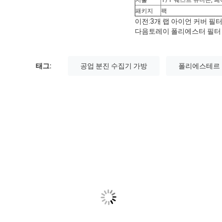
지불
T/T
웨스트 유니온, 
패키지
팩
이전:
3개 랩 아이언 커버 필
다음
토레이 폴리에스터 필터
태그:
공업 분진 수집기 가방
폴리에스테르 