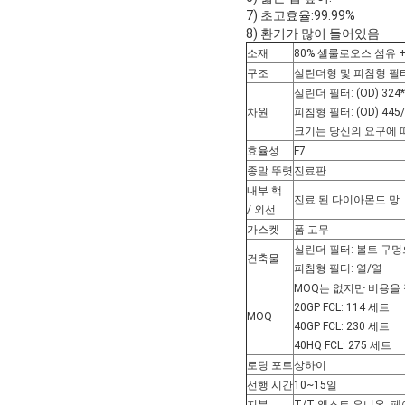
7) 초고효율:99.99%
8) 환기가 많이 들어있음
소재
80% 셀룰로오스 섬유 
구조
실린더형 및 피침형 필
실린더 필터: (OD) 324*(
차원
피침형 필터: (OD) 445/3
크기는 당신의 요구에 
효율성
F7
종말 뚜렷
진료판
내부 핵
진료 된 다이아몬드 망
/ 외선
가스켓
폼 고무
실린더 필터: 볼트 구멍
건축물
피침형 필터: 열/열
MOQ는 없지만 비용을
20GP FCL: 114 세트
MOQ
40GP FCL: 230 세트
40HQ FCL: 275 세트
로딩 포트
상하이
선행 시간
10~15일