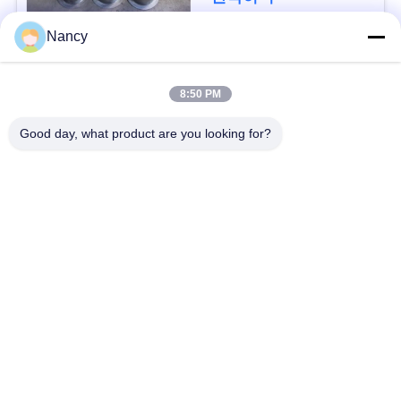
요
Nancy
구
모든
하
8:50 PM
세
집진기 필터 백
아라미드 필터백
Good day, what product are you looking for?
요
폴리에스테르 필터
유동적 필터가방
가방
사
이
유리섬유 필터 봉지
PTFE 필터 백
트
배그하우스 필터 봉
맵
펠트 필터 백
지
개