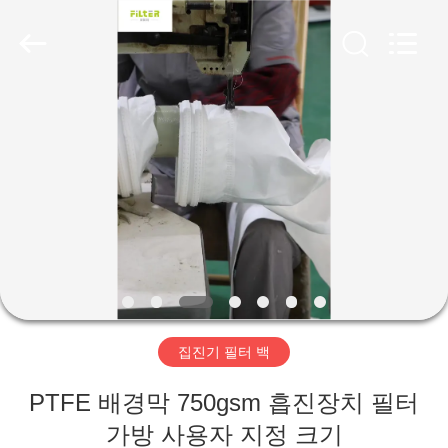
2019
-
2026
Anhui
Filter
Environmental
Technology
Co.,Ltd..
집
All
Rights
Reserved.
제
품
회
사
집진기 필터 백
소
PTFE 배경막 750gsm 흡진장치 필터
개
가방 사용자 지정 크기