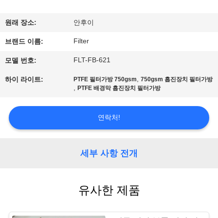
공
원래 장소:
안후이
장
Filter
브랜드 이름:
여
FLT-FB-621
모델 번호:
행
,
하이 라이트:
PTFE 필터가방 750gsm
750gsm 흡진장치 필터가방
,
PTFE 배경막 흡진장치 필터가방
품
연락처!
질
관
세부 사항 전개
리
유사한 제품
연