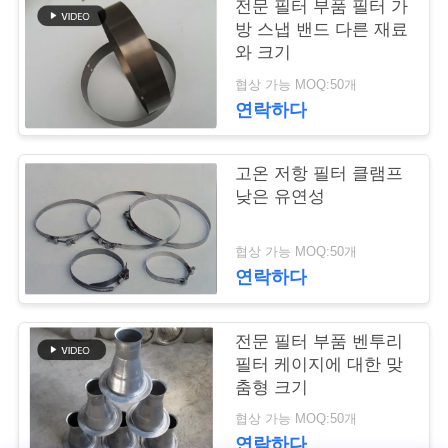
락
전문 필터 부품 필터 가
방 스냅 밴드 다른 재료
주
와 크기
세
협상 가능 MOQ:50개
연락하다
요
고온 저항 필터 클램프
뉴
낮은 유연성
스
협상 가능 MOQ:50개
연락하다
인
용
전문 필터 부품 벤투리
필터 케이지에 대한 맞
문
춤형 크기
을
협상 가능 MOQ:50개
연락하다