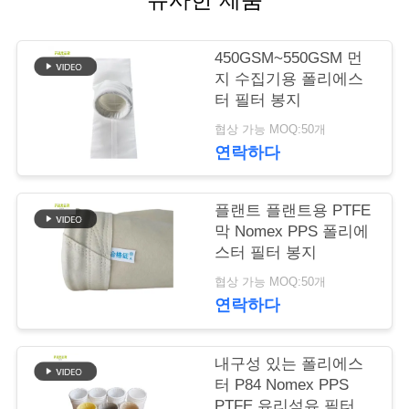
락
주
450GSM~550GSM 먼
세
지 수집기용 폴리에스
터 필터 봉지
요
협상 가능 MOQ:50개
연락하다
뉴
스
플랜트 플랜트용 PTFE
막 Nomex PPS 폴리에
스터 필터 봉지
인
협상 가능 MOQ:50개
연락하다
용
문
내구성 있는 폴리에스
을
터 P84 Nomex PPS
PTFE 유리섬유 필터 가