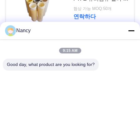
요
방
협상 가능 MOQ:50개
구
연락하다
하
Nancy
세
모든
9:15 AM
요
집진기 필터 백
아라미드 필터백
Good day, what product are you looking for?
사
폴리에스테르 필터
유동적 필터가방
이
가방
트
유리섬유 필터 봉지
PTFE 필터 백
맵
배그하우스 필터 봉
펠트 필터 백
개
지