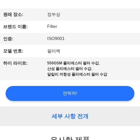
공
원래 장소:
장쑤성
장
Filter
브랜드 이름:
여
ISO9001
인증:
행
모델 번호:
필터백
,
하이 라이트:
550GSM 폴리에스터 필터 수갑
품
,
산성 폴리에스터 필터 수갑
알칼리 저항성 폴리에스터 필터 수갑
질
관
연락처!
리
세부 사항 전개
연
유사한 제품