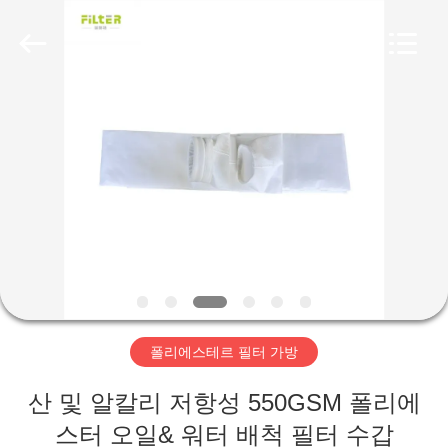
2019
-
2026
Anhui
Filter
Environmental
Technology
Co.,Ltd..
집
All
Rights
Reserved.
제
품
회
사
폴리에스테르 필터 가방
소
산 및 알칼리 저항성 550GSM 폴리에
개
스터 오일& 워터 배척 필터 수갑