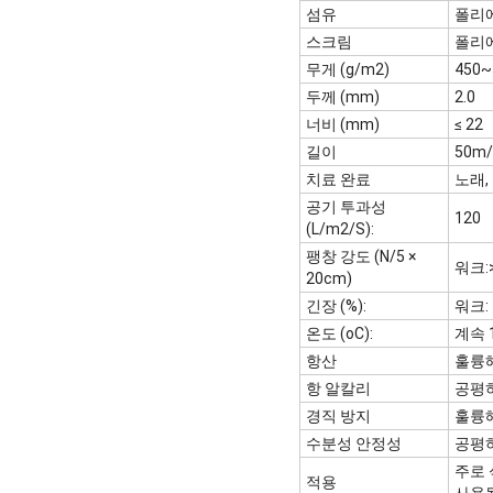
섬유
폴리
스크림
폴리
무게 (g/m2)
450~
두께 (mm)
2.0
너비 (mm)
≤ 22
길이
50m/r
치료 완료
노래,
공기 투과성
120
(L/m2/S):
팽창 강도 (N/5 ×
워크:>
20cm)
긴장 (%):
워크: 
온도 (oC):
계속 1
항산
훌륭
항 알칼리
공평
경직 방지
훌륭
수분성 안정성
공평
주로 
적용