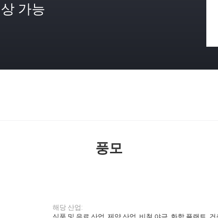
상 가능
격
풍모
해당 산업:
식품 및 음료 산업, 제약 산업, 비철 야금, 화학 플랜트, 건