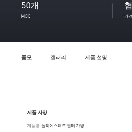
50개
협
MOQ
가
풍모
갤러리
제품 설명
제품 사양
제품명:
폴리에스테르 필터 가방