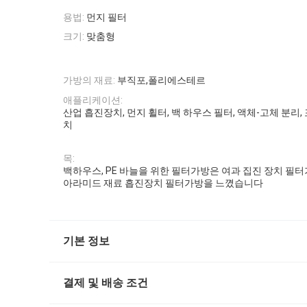
용법:
먼지 필터
크기:
맞춤형
가방의 재료:
부직포,폴리에스테르
애플리케이션:
산업 흡진장치, 먼지 휠터, 백 하우스 필터, 액체-고체 분리,
치
목:
백하우스, PE 바늘을 위한 필터가방은 여과 집진 장치 필터
아라미드 재료 흡진장치 필터가방을 느꼈습니다
기본 정보
결제 및 배송 조건