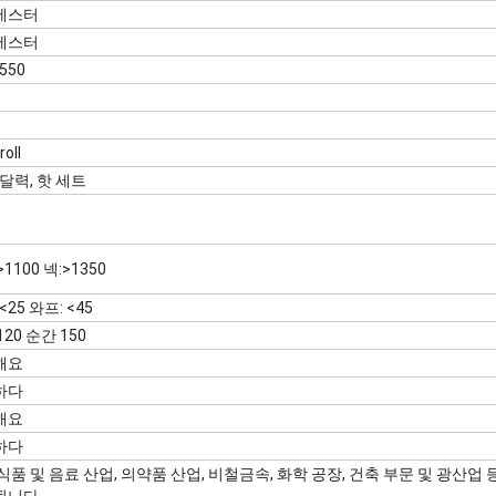
에스터
에스터
550
oll
 달력, 핫 세트
1100 넥:>1350
<25 와프: <45
20 순간 150
해요
하다
해요
하다
식품 및 음료 산업, 의약품 산업, 비철금속, 화학 공장, 건축 부문 및 광산업 