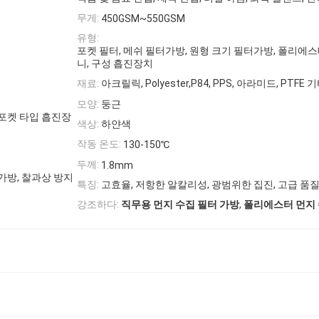
무게:
450GSM~550GSM
유형:
포켓 필터, 메쉬 필터가방, 원형 크기 필터가방, 폴리에
니, 구성 흡진장치
재료:
아크릴릭, Polyester,P84, PPS, 아라미드, PTFE 
모양:
둥근
 포켓 타입 흡진장
색상:
하얀색
작동 온도:
130-150℃
두께:
1.8mm
가방, 찰과상 방지
특징:
고효율, 저항한 알칼리성, 광범위한 집진, 고급 품
,
강조하다:
직무용 먼지 수집 필터 가방
폴리에스터 먼지 