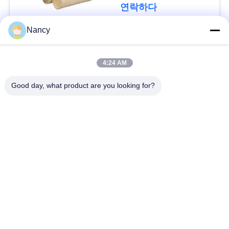
요
연락하다
구
Nancy
하
모든
4:24 AM
세
집진기 필터 백
아라미드 필터백
요
Good day, what product are you looking for?
폴리에스테르 필터
유동적 필터가방
사
가방
이
유리섬유 필터 봉지
PTFE 필터 백
트
맵
배그하우스 필터 봉
펠트 필터 백
지
개