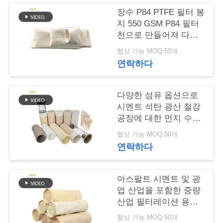
락
장수 P84 PTFE 필터 봉
주
지 550 GSM P84 필터
천으로 만들어져 다양
세
한 산업용 먼지 수집 및
협상 가능 MOQ:50개
요
필터레이션 시스템에
연락하다
사용됩니다.
뉴
다양한 섬유 옵션으로
시멘트 석탄 광산 철강
스
공장에 대한 먼지 수집
솔루션을 제공하는 산
협상 가능 MOQ:50개
업 필터 봉지
연락하다
인
용
아스팔트 시멘트 및 광
문
업 산업을 포함한 중량
산업 필터레이션 용도
을
로 설계된 산업 필터 천
협상 가능 MOQ:50개