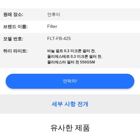
공
원래 장소:
안후이
장
Filter
브랜드 이름:
여
FLT-FB-425
모델 번호:
행
,
하이 라이트:
바늘 필트 0.3 미크론 필터 천
,
폴리에스테르 0.3 미크론 필터 천
폴리에스터 필터 천 550GSM
품
질
연락처!
관
세부 사항 전개
리
연
유사한 제품