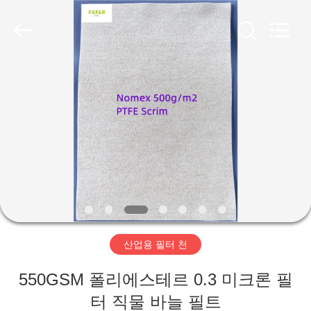
2019
-
2026
Anhui
Filter
Environmental
Technology
Co.,Ltd..
집
All
Rights
Reserved.
제
품
회
사
산업용 필터 천
소
550GSM 폴리에스테르 0.3 미크론 필
개
터 직물 바늘 필트