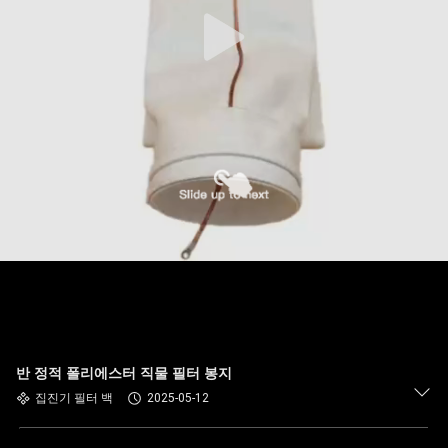
공
장
여
행
품
질
관
리
반 정적 폴리에스터 직물 필터 봉지
집진기 필터 백
2025-05-12
연