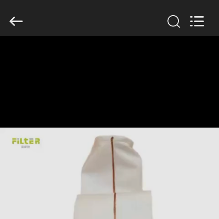
2019
-
2026
Anhui
Filter
Environmental
Technology
Co.,Ltd..
집
All
Rights
Reserved.
제
품
회
사
소
개