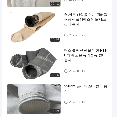
00:12
열 세트 산업용 먼지 필터링
용품용 폴리에스터 노멕스
필터 봉지
집진기 필터 백
2025-12-25
00:24
탄소 블랙 생산을 위한 PTF
E 막과 고온 유리섬유 필터
봉지
유리섬유 필터 봉지
2025-09-19
00:16
550gm 폴리에스터 필터 봉
지
폴리에스테르 필터 가방
2025-11-18
01:09