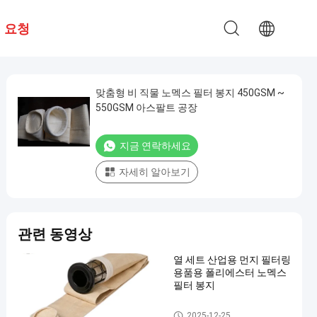
 요청
맞춤형 비 직물 노멕스 필터 봉지 450GSM ~
550GSM 아스팔트 공장
지금 연락하세요
자세히 알아보기
관련 동영상
열 세트 산업용 먼지 필터링
용품용 폴리에스터 노멕스
필터 봉지
집진기 필터 백
2025-12-25