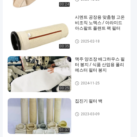
00:24
시멘트 공장용 맞춤형 고온
비조직 노멕스 / 아라미드
아스팔트 플랜트 팩 필터
아라미드 필터백
2025-02-18
00:35
맥주 양조장 배그하우스 필
터 봉지 / 식품 산업용 폴리
에스터 필터 봉지
배그하우스 필터 봉지
2024-11-25
00:25
집진기 필터 백
집진기 필터 백
2023-03-09
01:37