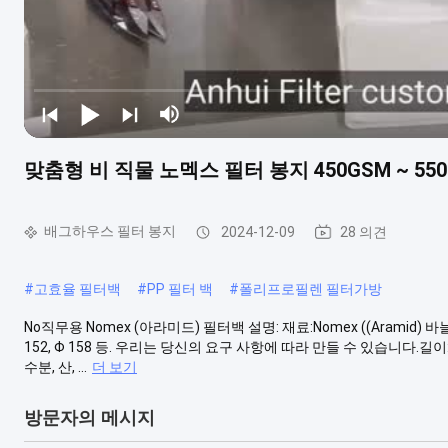
맞춤형 비 직물 노멕스 필터 봉지 450GSM ~ 5
배그하우스 필터 봉지
2024-12-09
28 의견
#
고효율 필터백
#
PP 필터 백
#
폴리프로필렌 필터가방
No직무용 Nomex (아라미드) 필터백 설명: 재료:Nomex ((Aramid) 바늘 펠트무
152, Φ 158 등. 우리는 당신의 요구 사항에 따라 만들 수 있습니다.길이
수분, 산, ...
더 보기
방문자의 메시지