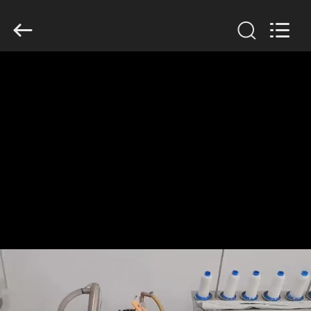
2019
-
2026
Anhui
Filter
Environmental
Technology
Co.,Ltd..
집
All
Rights
Reserved.
제
품
회
사
소
개