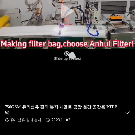
공
장
여
행
품
질
관
리
750GSM 유리섬유 필터 봉지 시멘트 공장 철강 공장용 PTFE
막
유리섬유 필터 봉지
2023-11-02
연