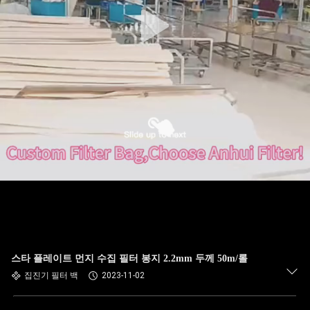
공
장
여
행
품
질
관
리
스타 플레이트 먼지 수집 필터 봉지 2.2mm 두께 50m/롤
집진기 필터 백
2023-11-02
연