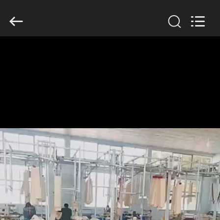
2019
-
2026
Anhui
Filter
Environmental
Technology
Co.,Ltd..
집
All
Rights
Reserved.
제
품
회
사
소
개