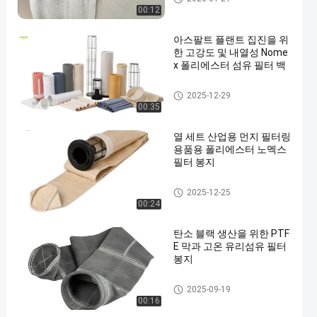
00:12
아스팔트 플랜트 집진을 위
한 고강도 및 내열성 Nome
x 폴리에스터 섬유 필터 백
폴리에스테르 필터 가방
2025-12-29
00:35
열 세트 산업용 먼지 필터링
용품용 폴리에스터 노멕스
필터 봉지
집진기 필터 백
2025-12-25
00:24
탄소 블랙 생산을 위한 PTF
E 막과 고온 유리섬유 필터
봉지
유리섬유 필터 봉지
2025-09-19
00:16