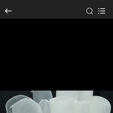
2019
-
2026
Anhui
Filter
Environmental
Technology
Co.,Ltd..
집
All
Rights
Reserved.
제
품
회
사
소
개