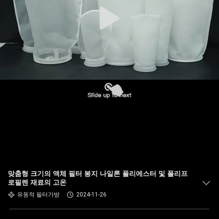
공
장
여
행
품
질
관
리
맞춤형 크기의 액체 필터 봉지 나일론 폴리에스터 및 폴리프
로필렌 재료의 고온
유동적 필터가방
2024-11-26
연