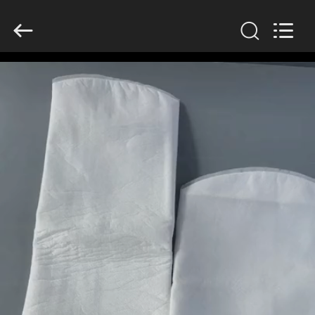
2019
-
2026
Anhui
Filter
Environmental
Technology
Co.,Ltd..
집
All
Rights
Reserved.
제
품
회
사
소
개