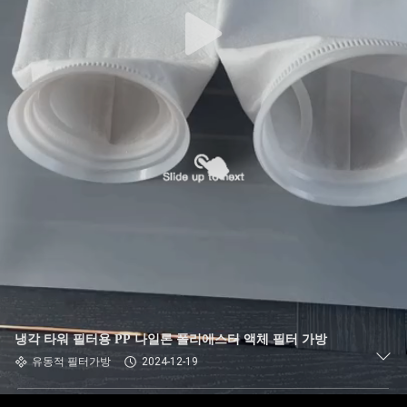
공
장
여
행
품
질
관
리
냉각 타워 필터용 PP 나일론 폴리에스터 액체 필터 가방
유동적 필터가방
2024-12-19
연