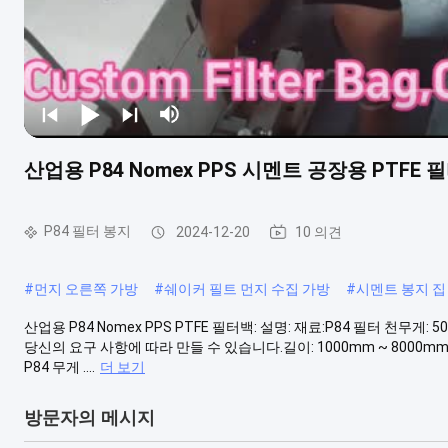
산업용 P84 Nomex PPS 시멘트 공장용 PTFE 
P84 필터 봉지
2024-12-20
10 의견
#
먼지 오른쪽 가방
#
쉐이커 필트 먼지 수집 가방
#
시멘트 봉지 집
산업용 P84 Nomex PPS PTFE 필터백: 설명: 재료:P84 필터 천무게: 500~55
당신의 요구 사항에 따라 만들 수 있습니다.길이: 1000mm ~ 8000
P84 무게 ....
더 보기
방문자의 메시지