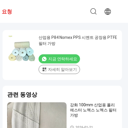
 요청
산업용 P84 Nomex PPS 시멘트 공장용 PTFE
필터 가방
지금 연락하세요
자세히 알아보기
관련 동영상
강화 100mm 산업용 폴리
에스터 노멕스 노멕스 필터
가방
고온 필터 봉지
2026-01-21