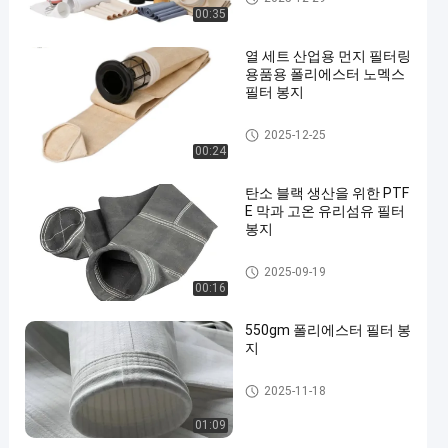
00:35
열 세트 산업용 먼지 필터링
용품용 폴리에스터 노멕스
필터 봉지
집진기 필터 백
2025-12-25
00:24
탄소 블랙 생산을 위한 PTF
E 막과 고온 유리섬유 필터
봉지
유리섬유 필터 봉지
2025-09-19
00:16
550gm 폴리에스터 필터 봉
지
폴리에스테르 필터 가방
2025-11-18
01:09