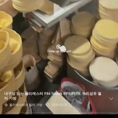
공
장
여
행
품
질
관
리
내구성 있는 폴리에스터 P84 Nomex PPS PTFE 유리섬유 필
터 가방
폴리에스테르 필터 가방
2026-03-31
연