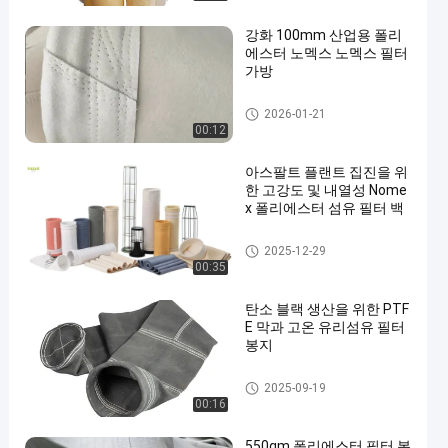
강화 100mm 산업용 폴리
에스터 노멕스 노멕스 필터
가방
고온 필터 봉지
2026-01-21
00:12
아스팔트 플랜트 집진을 위
한 고강도 및 내열성 Nome
x 폴리에스터 섬유 필터 백
폴리에스테르 필터 가방
2025-12-29
00:35
탄소 블랙 생산을 위한 PTF
E 막과 고온 유리섬유 필터
봉지
유리섬유 필터 봉지
2025-09-19
00:16
550gm 폴리에스터 필터 봉