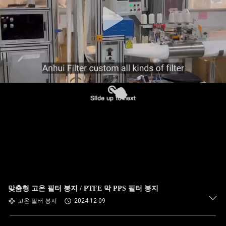
공
장
여
행
품
질
관
리
맞춤형 고온 필터 봉지 / PTFE 막 PPS 필터 봉지
고온 필터 봉지
2024-12-09
연