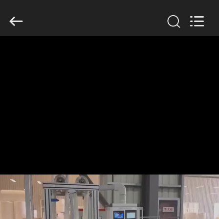
2019
-
2026
Anhui
Filter
Environmental
Technology
Co.,Ltd..
집
All
Rights
Reserved.
제
품
회
사
소
개