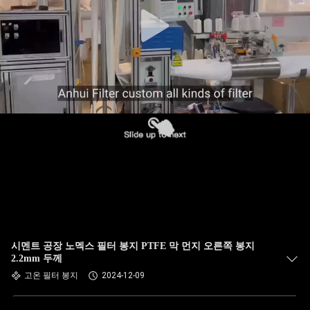
공
장
여
행
품
질
관
리
시멘트 공장 노멕스 필터 봉지 PTFE 막 먼지 오른쪽 봉지
2.2mm 두께
고온 필터 봉지
2024-12-09
연