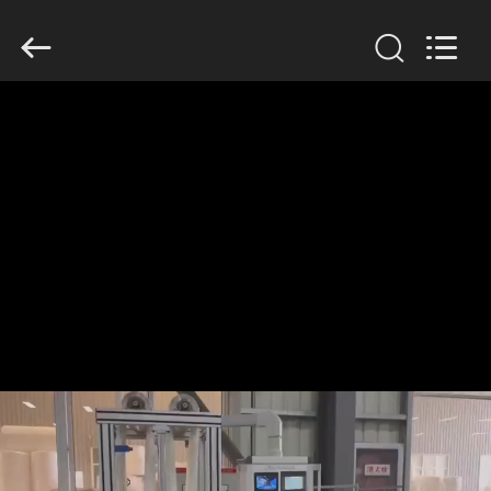
2019
-
2026
Anhui
Filter
Environmental
Technology
Co.,Ltd..
집
All
Rights
Reserved.
제
품
회
사
소
개