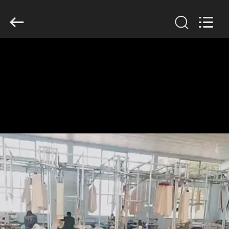
2019
-
2026
Anhui
Filter
Environmental
Technology
Co.,Ltd..
집
All
Rights
Reserved.
제
품
회
사
소
개