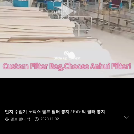
공
장
여
행
품
질
관
리
먼지 수집기 노멕스 필트 필터 봉지 / Ptfe 막 필터 봉지
펠트 필터 백
2023-11-02
연