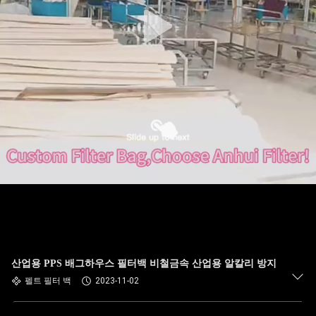
공
장
여
행
품
질
관
리
산업용 PPS 배그하우스 필터백 비철금속 산업용 알칼리 방지
펠트 필터 백
2023-11-02
연