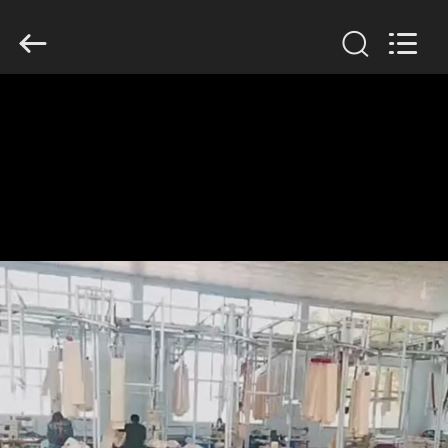
2019
-
2026
Anhui
Filter
Environmental
Technology
Co.,Ltd..
집
All
Rights
Reserved.
제
품
회
사
소
개