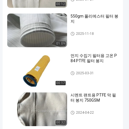
00:12
550gm 폴리에스터 필터 봉
지
폴리에스테르 필터 가방
2025-11-18
01:09
먼지 수집기 필터용 고온 P
84 PTFE 필터 봉지
폴리에스테르 필터 가방
2025-03-31
00:17
시멘트 팬트용 PTFE 막 필
터 봉지 750GSM
유리섬유 필터 봉지
2024-04-22
00:32