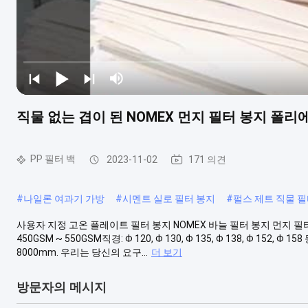
직물 없는 겹이 된 NOMEX 먼지 필터 봉지 폴리
PP 필터 백
2023-11-02
171 의견
#
나일론 여과기 가방
#
시멘트 실로 필터 봉지
#
펄스 제트 직물 필
사용자 지정 고온 플레이트 필터 봉지 NOMEX 바늘 필터 봉지 먼지 필
450GSM ~ 550GSM직경: Φ 120, Φ 130, Φ 135, Φ 138, Φ 15
8000mm. 우리는 당신의 요구...
더 보기
방문자의 메시지