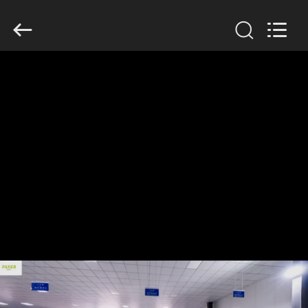
2019
-
2026
Anhui
Filter
Environmental
Technology
Co.,Ltd..
집
All
Rights
Reserved.
제
품
회
사
소
개