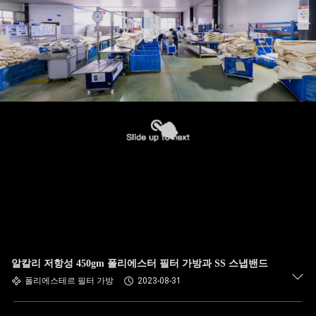
공
장
여
행
품
질
관
리
알칼리 저항성 450gm 폴리에스터 필터 가방과 SS 스냅밴드
폴리에스테르 필터 가방
2023-08-31
연