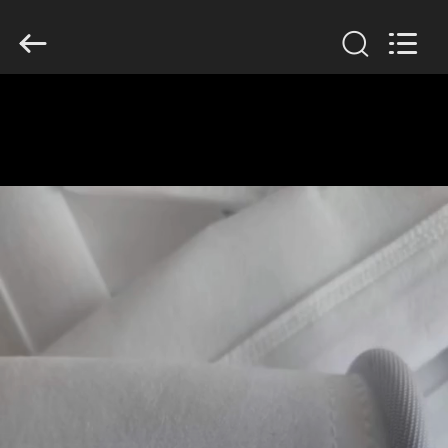
2019
-
2026
Anhui
Filter
Environmental
Technology
Co.,Ltd..
집
All
Rights
Reserved.
제
품
회
사
소
개