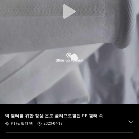
공
장
여
행
품
질
관
리
백 필터를 위한 정상 온도 폴리프로필렌 PP 필터 속
PTFE 필터 백
2023-04-19
연