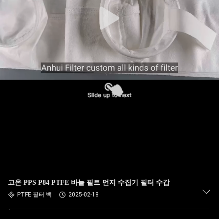
공
장
여
행
품
질
관
리
고온 PPS P84 PTFE 바늘 필트 먼지 수집기 필터 수갑
PTFE 필터 백
2025-02-18
연