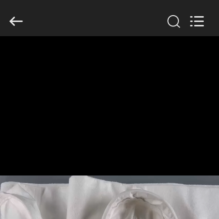
2019
-
2026
Anhui
Filter
Environmental
Technology
Co.,Ltd..
집
All
Rights
Reserved.
제
품
회
사
소
개