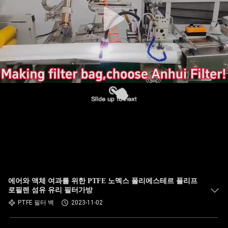
공
장
여
행
품
질
관
리
에어와 액체 여과를 위한 PTFE 노멕스 폴리에스테르 폴리프
로필렌 섬유 유리 필터가방
PTFE 필터 백
2023-11-02
연