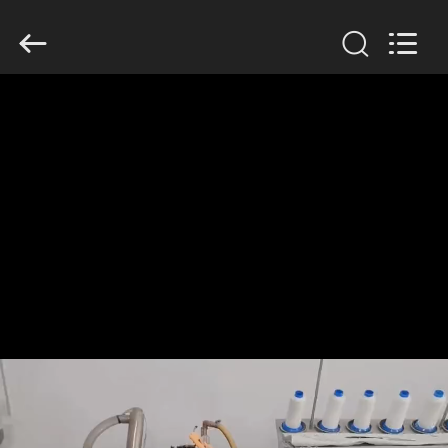
2019
-
2026
Anhui
Filter
Environmental
Technology
Co.,Ltd..
집
All
Rights
Reserved.
제
품
회
사
소
개